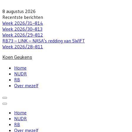
Skip
to
8 augustus 2026
content
Recentste berichten
Week 2026/31–814
Week 2026/30–813
Week 2026/29–812
RB73 – LINK – NASA’s redding van SWIFT
Week 2026/28–811
Koen Geukens
Home
NUDR
RB
Over mezelf
Home
NUDR
RB
Over mezelf