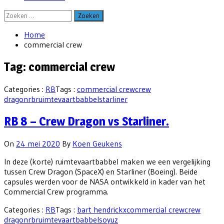
Zoeken
naar:
Home
commercial crew
Tag:
commercial crew
Categories :
RB
Tags :
commercial crew
crew
dragon
rb
ruimtevaartbabbel
starliner
RB 8 – Crew Dragon vs Starliner.
On
24 mei 2020
By
Koen Geukens
In deze (korte) ruimtevaartbabbel maken we een vergelijking
tussen Crew Dragon (SpaceX) en Starliner (Boeing). Beide
capsules werden voor de NASA ontwikkeld in kader van het
Commercial Crew programma.
Categories :
RB
Tags :
bart hendrickx
commercial crew
crew
dragon
rb
ruimtevaartbabbel
soyuz