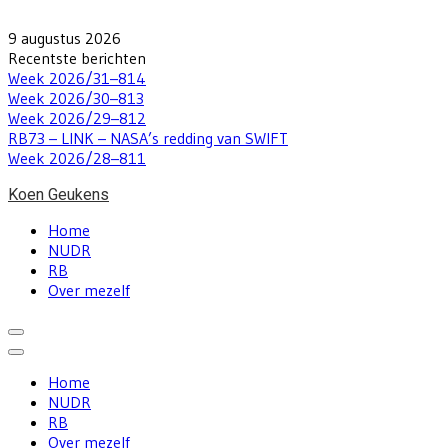
Skip
to
9 augustus 2026
content
Recentste berichten
Week 2026/31–814
Week 2026/30–813
Week 2026/29–812
RB73 – LINK – NASA’s redding van SWIFT
Week 2026/28–811
Koen Geukens
Home
NUDR
RB
Over mezelf
Home
NUDR
RB
Over mezelf