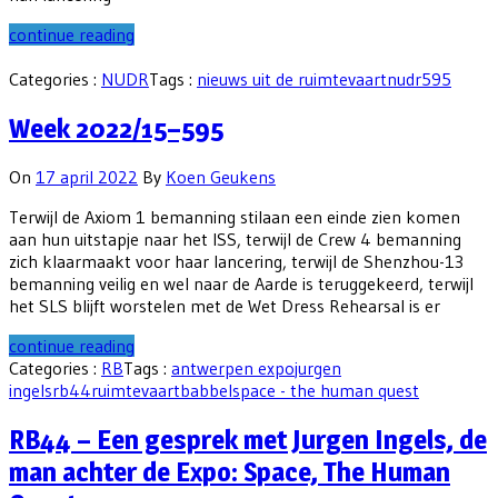
continue reading
Categories :
NUDR
Tags :
nieuws uit de ruimtevaart
nudr595
Week 2022/15–595
On
17 april 2022
By
Koen Geukens
Terwijl de Axiom 1 bemanning stilaan een einde zien komen
aan hun uitstapje naar het ISS, terwijl de Crew 4 bemanning
zich klaarmaakt voor haar lancering, terwijl de Shenzhou-13
bemanning veilig en wel naar de Aarde is teruggekeerd, terwijl
het SLS blijft worstelen met de Wet Dress Rehearsal is er
continue reading
Categories :
RB
Tags :
antwerpen expo
jurgen
ingels
rb44
ruimtevaartbabbel
space - the human quest
RB44 – Een gesprek met Jurgen Ingels, de
man achter de Expo: Space, The Human