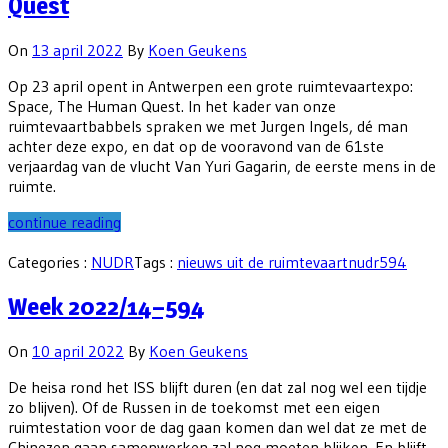
Quest
On
13 april 2022
By
Koen Geukens
Op 23 april opent in Antwerpen een grote ruimtevaartexpo:
Space, The Human Quest. In het kader van onze
ruimtevaartbabbels spraken we met Jurgen Ingels, dé man
achter deze expo, en dat op de vooravond van de 61ste
verjaardag van de vlucht Van Yuri Gagarin, de eerste mens in de
ruimte.
continue reading
Categories :
NUDR
Tags :
nieuws uit de ruimtevaart
nudr594
Week 2022/14–594
On
10 april 2022
By
Koen Geukens
De heisa rond het ISS blijft duren (en dat zal nog wel een tijdje
zo blijven). Of de Russen in de toekomst met een eigen
ruimtestation voor de dag gaan komen dan wel dat ze met de
Chinezen gaan samenwerken zal nog moeten blijken. En blijft