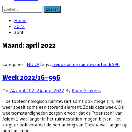
Zoeken
naar:
Home
2022
april
Maand:
april 2022
Categories :
NUDR
Tags :
nieuws uit de ruimtevaart
nudr596
Week 2022/16–596
On
24 april 2022
24 april 2022
By
Koen Geukens
Hoe toptechnologisch ruimtevaart soms ook moge zijn, het
weer speelt soms een storend element. Zoals deze week. De
weersomstandigheden zorgen ervoor dat de “toeristen” van
Axiom 1 wat langer in het ruimtestation mogen blijven. Het
zorgt er ook voor dat de bemanning van Crew 4 wat langer op
hun lancering