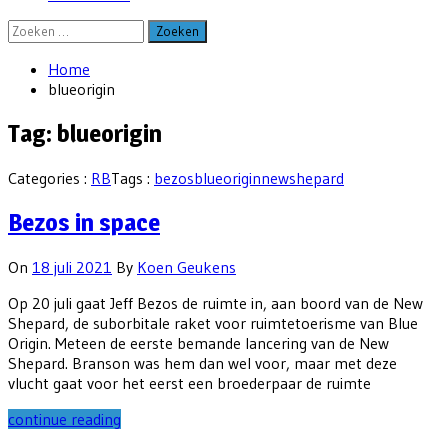
Zoeken
naar:
Home
blueorigin
Tag:
blueorigin
Categories :
RB
Tags :
bezos
blueorigin
newshepard
Bezos in space
On
18 juli 2021
By
Koen Geukens
Op 20 juli gaat Jeff Bezos de ruimte in, aan boord van de New
Shepard, de suborbitale raket voor ruimtetoerisme van Blue
Origin. Meteen de eerste bemande lancering van de New
Shepard. Branson was hem dan wel voor, maar met deze
vlucht gaat voor het eerst een broederpaar de ruimte
continue reading