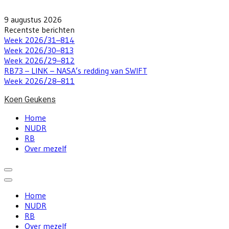
Skip
to
9 augustus 2026
content
Recentste berichten
Week 2026/31–814
Week 2026/30–813
Week 2026/29–812
RB73 – LINK – NASA’s redding van SWIFT
Week 2026/28–811
Koen Geukens
Home
NUDR
RB
Over mezelf
Home
NUDR
RB
Over mezelf