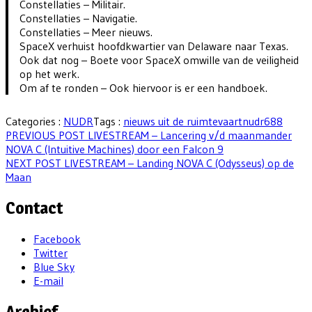
Constellaties – Militair.
Constellaties – Navigatie.
Constellaties – Meer nieuws.
SpaceX verhuist hoofdkwartier van Delaware naar Texas.
Ook dat nog – Boete voor SpaceX omwille van de veiligheid
op het werk.
Om af te ronden – Ook hiervoor is er een handboek.
Categories :
NUDR
Tags :
nieuws uit de ruimtevaart
nudr688
Berichtnavigatie
Previous
PREVIOUS POST
LIVESTREAM – Lancering v/d maanmander
post:
NOVA C (Intuitive Machines) door een Falcon 9
Next
NEXT POST
LIVESTREAM – Landing NOVA C (Odysseus) op de
post:
Maan
Contact
Facebook
Twitter
Blue Sky
E-mail
Archief