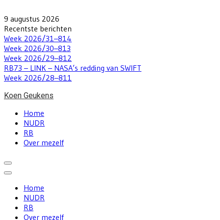
Skip
to
9 augustus 2026
content
Recentste berichten
Week 2026/31–814
Week 2026/30–813
Week 2026/29–812
RB73 – LINK – NASA’s redding van SWIFT
Week 2026/28–811
Koen Geukens
Home
NUDR
RB
Over mezelf
Home
NUDR
RB
Over mezelf