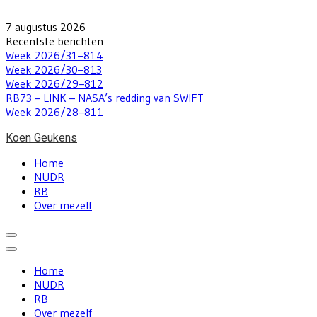
Skip
to
7 augustus 2026
content
Recentste berichten
Week 2026/31–814
Week 2026/30–813
Week 2026/29–812
RB73 – LINK – NASA’s redding van SWIFT
Week 2026/28–811
Koen Geukens
Home
NUDR
RB
Over mezelf
Home
NUDR
RB
Over mezelf