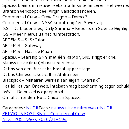
SpaceX klaar om nieuwe reeks Starlinks te lanceren. Het weer ech
Branson verkoopt deel Virgin Galactic aandelen.
Commercial Crew – Crew Dragon – Demo 2.
Commercial Crew – NASA koopt nog één Soyuz-zitje.
ISS – De blogentries, Daily Summary Reports en Science Highligh
ISS – Meer nieuws uit het ruimtestation.
ARTEMIS – SLS/Orion.
ARTEMIS – Gateway.
ARTEMIS – Naar de Maan.
SpaceX – Starship SN4 met één Raptor, SN5 krijgt er drie.
Nieuws uit de (inter)planetaire ruimte.
Debris van een Russische Fregat upper stage.
Debris Chinese raket valt in Afrika neer.
Blackjack – Militairen werken aan eigen “Starlink”.
Het failliet van OneWeb. Intelsat vraag bescherming tegen schuld
JWST – De puzzel is opgeplooid.
Om af te ronden: Boca Chica en SpaceX.
Categories :
NUDR
Tags :
nieuws uit de ruimtevaart
NUDR
Berichtnavigatie
Previous
PREVIOUS POST
RB 7 – Commercial Crew
Next
post:
NEXT POST
Week 2020/21–494
post: