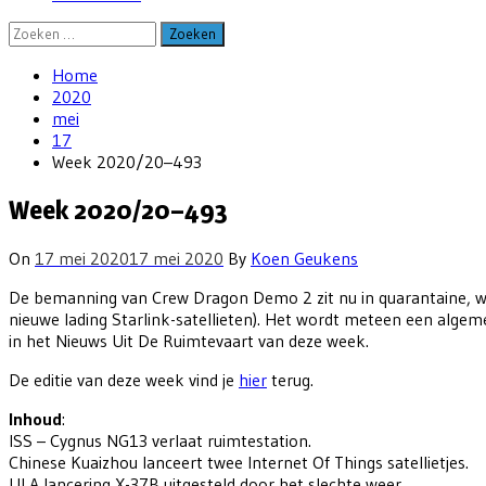
Zoeken
naar:
Home
2020
mei
17
Week 2020/20–493
Week 2020/20–493
On
17 mei 2020
17 mei 2020
By
Koen Geukens
De bemanning van Crew Dragon Demo 2 zit nu in quarantaine, wa
nieuwe lading Starlink-satellieten). Het wordt meteen een alge
in het Nieuws Uit De Ruimtevaart van deze week.
De editie van deze week vind je
hier
terug.
Inhoud
:
ISS – Cygnus NG13 verlaat ruimtestation.
Chinese Kuaizhou lanceert twee Internet Of Things satellietjes.
ULA lancering X-37B uitgesteld door het slechte weer.